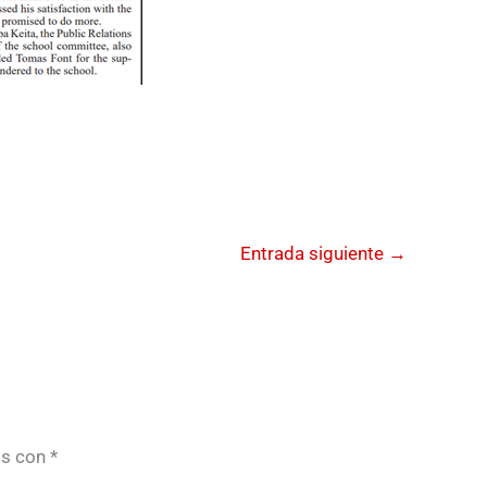
Entrada siguiente
→
os con
*