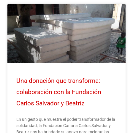
P
P
P
P
P
á
á
á
á
á
g
g
g
g
g
i
i
i
i
i
n
n
n
n
n
a
a
a
a
a
Una donación que transforma:
colaboración con la Fundación
Carlos Salvador y Beatriz
En un gesto que muestra el poder transformador de la
solidaridad, la Fundación Canaria Carlos Salvador y
Beatriz nos ha brindado su apoyo para mejorar las