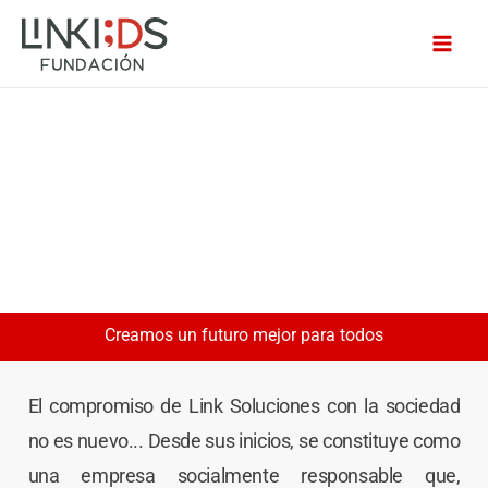
Ir
MAI
al
ME
contenido
Creamos un futuro mejor para todos
El compromiso de Link Soluciones con la sociedad
no es nuevo... Desde sus inicios, se constituye como
una empresa socialmente responsable que,